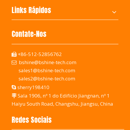
Links Rápidos
Contate-Nos
+86-512-52856762

bshine@bshine-tech.com

sales1@bshine-tech.com
sales2@bshine-tech.com
sherry198410

Sala 1906, nº 1 do Edifício Jiangnan, nº 1

Haiyu South Road, Changshu, Jiangsu, China
Redes Sociais