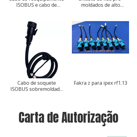
ISOBUS e cabo de
moldados de alto
equipamento ISOBUS
desempenho AMP
básico
SUPERSEAL, resistente à
água
Cabo de soquete
Fakra z para ipex rf1.13
ISOBUS sobremoldado
personalizável
Carta de Autorização