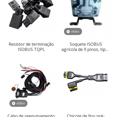
vídeo
Resistor de terminação
Soquete ISOBUS
ISOBUS TQPL
agrícola de 9 pinos, tipos
mestre/escravo/passagem
disponíveis
vídeo
Cabo de reequipamento
Chicote de fios pré-