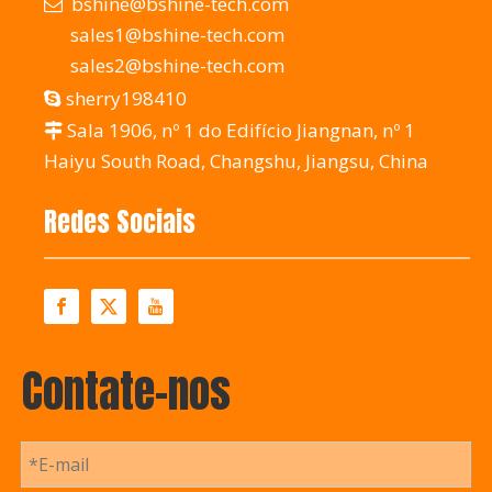
bshine@bshine-tech.com

sales1@bshine-tech.com
sales2@bshine-tech.com
sherry198410

Sala 1906, nº 1 do Edifício Jiangnan, nº 1

Haiyu South Road, Changshu, Jiangsu, China
Redes Sociais
Contate-nos