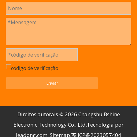
Enviar
Direitos autorais ©️
2026
Changshu Bshine
Electronic Technology Co., Ltd.Tecnologia por
leadong.com
.
Sitemap
.苏
ICP备2023057404