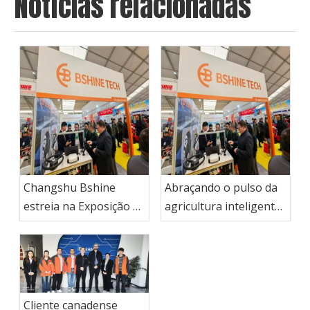
Notícias relacionadas
Changshu Bshine
Abraçando o pulso da
estreia na Exposição de
agricultura inteligente!
Máquinas Agrícolas de
Changshu Bshine
Wuhan de 2025,
brilha na
apresentando a
AGRITECHNICA 2025
solução de
Hannover com
conectividade
produtos de chicote de
Cliente canadense