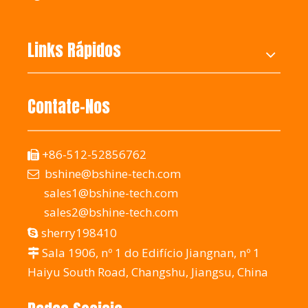
Links Rápidos
Contate-Nos
+86-512-52856762

bshine@bshine-tech.com

sales1@bshine-tech.com
sales2@bshine-tech.com
sherry198410

Sala 1906, nº 1 do Edifício Jiangnan, nº 1

Haiyu South Road, Changshu, Jiangsu, China